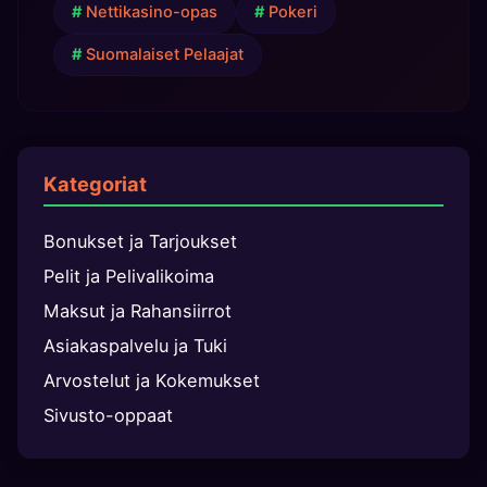
Nettikasino-opas
Pokeri
Suomalaiset Pelaajat
Kategoriat
Bonukset ja Tarjoukset
Pelit ja Pelivalikoima
Maksut ja Rahansiirrot
Asiakaspalvelu ja Tuki
Arvostelut ja Kokemukset
Sivusto-oppaat