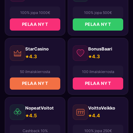
100% jopa 1000€
100% jopa 500€
PELAA NYT
PELAA NYT
StarCasino
BonusBaari
4.3
4.3
50 ilmaiskierrosta
100 ilmaiskierrosta
PELAA NYT
PELAA NYT
NopeatVoitot
VoittoVeikko
777
4.5
4.4
Cashback 10%
100% jopa 250€