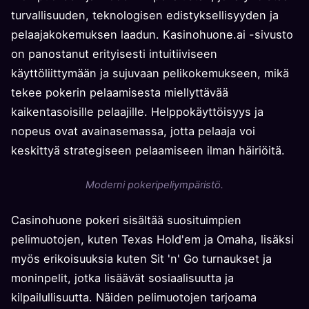
turvallisuuden, teknologisen edistyksellisyyden ja
pelaajakokemuksen laadun. Kasinohuone.ai -sivusto
on panostanut erityisesti intuitiiviseen
käyttöliittymään ja sujuvaan pelikokemukseen, mikä
tekee pokerin pelaamisesta miellyttävää
kaikentasoisille pelaajille. Helppokäyttöisyys ja
nopeus ovat avainasemassa, jotta pelaaja voi
keskittyä strategiseen pelaamiseen ilman häiriöitä.
Moderni pokeripeliympäristö.
Casinohuone pokeri sisältää suosituimpien
pelimuotojen, kuten Texas Hold'em ja Omaha, lisäksi
myös erikoisuuksia kuten Sit 'n' Go turnaukset ja
moninpelit, jotka lisäävät sosiaalisuutta ja
kilpailullisuutta. Näiden pelimuotojen tarjoama