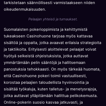
tarkistetaan säännöllisesti varmistaakseen niiden
oikeudenmukaisuuden.
Pelaajan yhteisö ja turnaukset.
Suomalaisten pokerioppimista ja kehittymistä
tukeakseen Casinohuone tarjoaa myös kattavaa
sisältöä ja oppaita, jotka avaavat erilaisia strategioita
ja taktiikoita. Erityisesti aloittelevat pelaajat voivat
hyötyä selkeistä ohjeistuksista, jotka auttavat
ymmärtämään pelin sääntöjä ja hallitsemaan
panostuksia tehokkaasti. On myös tärkeää huomata,
että Casinohuone pokeri toimii vastuullisesti,
korostaa pelaajien taloudellista hyvinvointia ja
sisältää työkaluja, kuten talletus- ja menetysrajoja,
jotka auttavat ylläpitämään hallittua pelikokemusta.
Online-pokerin suosio kasvaa jatkuvasti, ja