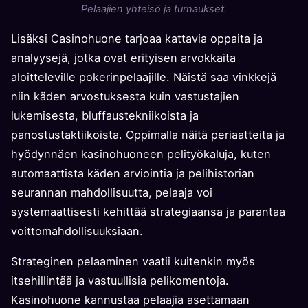
Pelaajien yhteisö ja turnaukset.
Lisäksi Casinohuone tarjoaa kattavia oppaita ja
analyysejä, jotka ovat erityisen arvokkaita
aloitteleville pokerinpelaajille. Näistä saa vinkkejä
niin käden arvostuksesta kuin vastustajien
lukemisesta, bluffaustekniikoista ja
panostustaktiikoista. Oppimalla näitä periaatteita ja
hyödynnäen kasinohuoneen pelityökaluja, kuten
automaattista käden arviointia ja pelihistorian
seurannan mahdollisuutta, pelaaja voi
systemaattisesti kehittää strategiaansa ja parantaa
voittomahdollisuuksiaan.
Strateginen pelaaminen vaatii kuitenkin myös
itsehillintää ja vastuullisia pelikomentoja.
Kasinohuone kannustaa pelaajia asettamaan