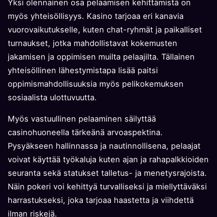
Yksi olennainen osa pelaamisen kehittämistä on
myös yhteisöllisyys. Kasino tarjoaa eri kanavia
vuorovaikutukselle, kuten chat-ryhmät ja paikalliset
turnaukset, jotka mahdollistavat kokemusten
jakamisen ja oppimisen muilta pelaajilta. Tällainen
yhteisöllinen lähestymistapa lisää paitsi
oppimismahdollisuuksia myös pelikokemuksen
sosiaalista ulottuvuutta.
Myös vastuullinen pelaaminen säilyttää
casinohuoneella tärkeänä arvoaspektina.
Pysyäkseen hallinnassa ja nautinnollisena, pelaajat
voivat käyttää työkaluja kuten ajan ja rahapalkkioiden
seuranta sekä statukset talletus- ja menetysrajoista.
Näin pokeri voi kehittyä turvalliseksi ja miellyttäväksi
harrastukseksi, joka tarjoaa haastetta ja viihdettä
ilman riskejä.