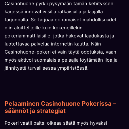
Casinohuone pyrkii pysymään tämän kehityksen
kärjessä innovatiivisilla ratkaisuilla ja laajalla
tarjonnalla. Se tarjoaa erinomaiset mahdollisuudet
niin aloittelijoille kuin kokeneillekin
pokeriammattilaisille, jotka hakevat laadukasta ja
luotettavaa palvelua internetin kautta. Näin
Casinohuone-pokeri ei vain täytä odotuksia, vaan
myös aktivoi suomalaisia pelaajia löytämään iloa ja
jännitystä turvallisessa ympäristössä.
Pelaaminen Casinohuone Pokerissa –
säännöt ja strategiat
Pokeri vaatii paitsi oikeaa säätä myös hyväksi