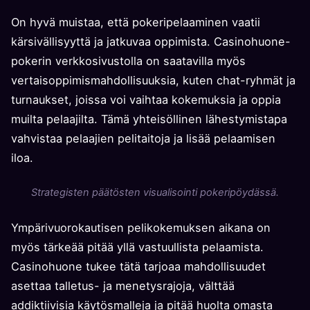
On hyvä muistaa, että pokeripelaaminen vaatii
kärsivällisyyttä ja jatkuvaa oppimista. Casinohuone-
pokerin verkkosivustolla on saatavilla myös
vertaisoppimismahdollisuuksia, kuten chat-ryhmät ja
turnaukset, joissa voi vaihtaa kokemuksia ja oppia
muilta pelaajilta. Tämä yhteisöllinen lähestymistapa
vahvistaa pelaajien pelitaitoja ja lisää pelaamisen
iloa.
Strategisten päätösten visualisointi pokeripöydässä.
Ympärivuorokautisen pelikokemuksen aikana on
myös tärkeää pitää yllä vastuullista pelaamista.
Casinohuone tukee tätä tarjoaa mahdollisuudet
asettaa talletus- ja menetysrajoja, välttää
addiktiivisia käytösmalleja ja pitää huolta omasta