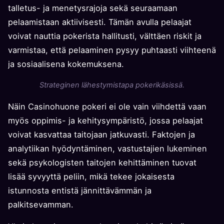
talletus- ja menetysrajoja sekä seuraamaan
pelaamistaan aktiivisesti. Tämän avulla pelaajat
voivat nauttia pokerista hallitusti, välttäen riskit ja
varmistaa, että pelaaminen pysyy puhtaasti viihteenä
ja sosiaalisena kokemuksena.
Strateginen lähestymistapa pokerikäsissä.
Näin Casinohuone pokeri ei ole vain viihdettä vaan
myös oppimis- ja kehitysympäristö, jossa pelaajat
voivat kasvattaa taitojaan jatkuvasti. Faktojen ja
analytiikan hyödyntäminen, vastustajien lukeminen
sekä psykologisten taitojen kehittäminen tuovat
lisää syvyyttä peliin, mikä tekee jokaisesta
istunnosta entistä jännittävämmän ja
palkitsevamman.