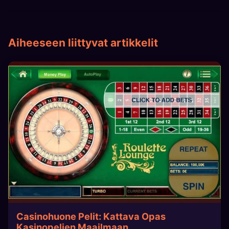
Aiheeseen liittyvat artikkelit
Casinohuone Pelit: Kattava Opas
Kasinopelien Maailmaan