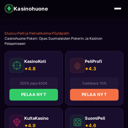
Kasinohuone
Etusivu
Pelit ja Pelivalikoima
Pöytäpelit
Casinohuone Pokeri: Opas Suomalaisten Pokerin Ja Kasinon
Pelaamiseen
KasinoKoti
PeliProfi
4.8
4.3
200% jopa 600€
Cashback 10%
PELAA NYT
PELAA NYT
KultaKasino
SuomiPeli
4.9
4.6