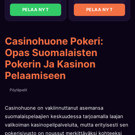
PELAA NYT
PELAA NYT
Casinohuone Pokeri:
Opas Suomalaisten
Pokerin Ja Kasinon
Pelaamiseen
Pöytäpelit
Casinohuone on vakiinnuttanut asemansa
suomalaispelaajien keskuudessa tarjoamalla laajan
valikoiman kasinopelipalveluita, mutta erityisesti sen
pokerisivusto on noussut merkittäväksi kohteeksi