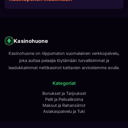
Kasinohuone
Kasinohuone on riippumaton suomalainen verkkopalvelu,
joka auttaa pelaajia löytämään turvallisimmat ja
laadukkaimmat nettikasinot kattavien arvioidemme avulla.
Kategoriat
Bonukset ja Tarjoukset
Pelit ja Pelivalikoima
Maksut ja Rahansiirrot
Asiakaspalvelu ja Tuki
Tietoa