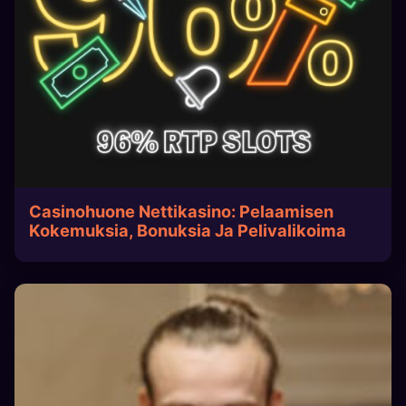
Casinohuone Nettikasino: Pelaamisen
Kokemuksia, Bonuksia Ja Pelivalikoima