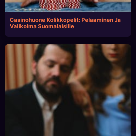
Casinohuone Kolikkopelit: Pelaaminen Ja
Valikoima Suomalaisille