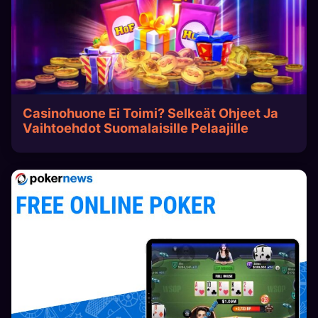
Casinohuone Ei Toimi? Selkeät Ohjeet Ja
Vaihtoehdot Suomalaisille Pelaajille